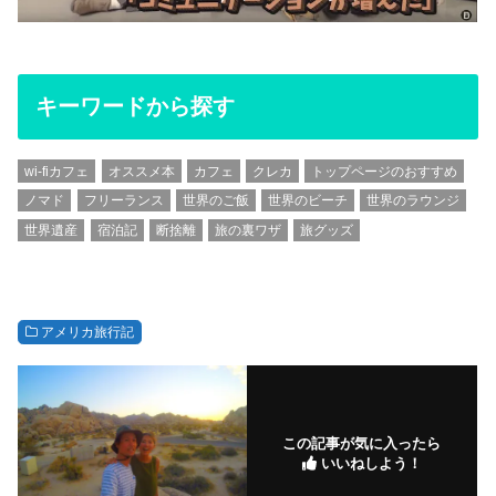
キーワードから探す
wi-fiカフェ
オススメ本
カフェ
クレカ
トップページのおすすめ
ノマド
フリーランス
世界のご飯
世界のビーチ
世界のラウンジ
世界遺産
宿泊記
断捨離
旅の裏ワザ
旅グッズ
アメリカ旅行記
この記事が気に入ったら
いいねしよう！