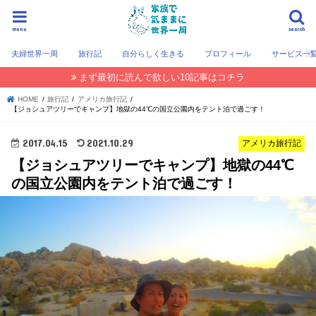
menu
search
夫婦世界一周
旅行記
自分らしく生きる
プロフィール
サービス一
まず最初に読んで欲しい10記事はコチラ
HOME
旅行記
アメリカ旅行記
【ジョシュアツリーでキャンプ】地獄の44℃の国立公園内をテント泊で過ごす！
2017.04.15
2021.10.29
アメリカ旅行記
【ジョシュアツリーでキャンプ】地獄の44℃
の国立公園内をテント泊で過ごす！