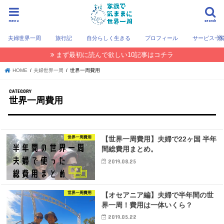
menu
search
夫婦世界一周
旅行記
自分らしく生きる
プロフィール
サービス一
まず最初に読んで欲しい10記事はコチラ
HOME
夫婦世界一周
世界一周費用
世界一周費用
世界一周費用
【世界一周費用】夫婦で22ヶ国 半年
間総費用まとめ。
2019.08.25
世界一周費用
【オセアニア編】夫婦で半年間の世
界一周！費用は一体いくら？
2019.05.22