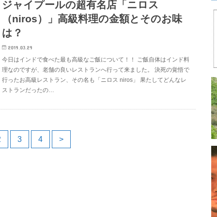
ジャイプールの超有名店「ニロス
（niros）」高級料理の金額とそのお味
は？
2019.03.29
今日はインドで食べた最も高級なご飯について！！ ご飯自体はインド料
理なのですが、老舗の良いレストランへ行って来ました。 決死の覚悟で
行ったお高級レストラン、その名も「ニロス niros」 果たしてどんなレ
ストランだったの…
2
3
4
>