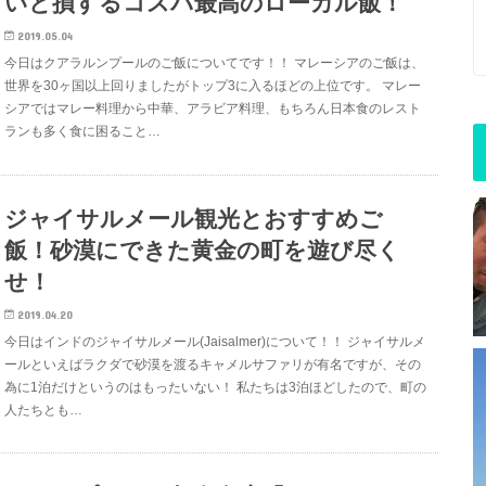
いと損するコスパ最高のローカル飯！
2019.05.04
今日はクアラルンプールのご飯についてです！！ マレーシアのご飯は、
世界を30ヶ国以上回りましたがトップ3に入るほどの上位です。 マレー
シアではマレー料理から中華、アラビア料理、もちろん日本食のレスト
ランも多く食に困ること…
ジャイサルメール観光とおすすめご
飯！砂漠にできた黄金の町を遊び尽く
せ！
2019.04.20
今日はインドのジャイサルメール(Jaisalmer)について！！ ジャイサルメ
ールといえばラクダで砂漠を渡るキャメルサファリが有名ですが、その
為に1泊だけというのはもったいない！ 私たちは3泊ほどしたので、町の
人たちとも…