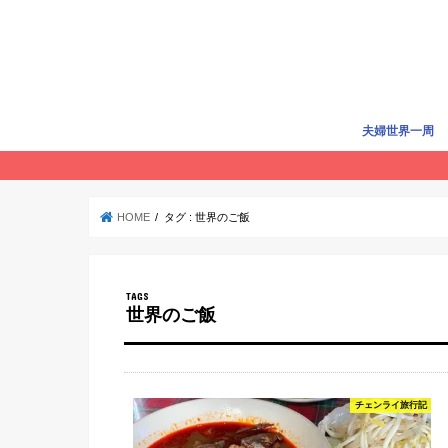
夫婦世界一周
世界一周準備
世界一周費用
旅行記
賢く旅する
HOME
タグ : 世界のご飯
世界のご飯
チェンライ旅行記