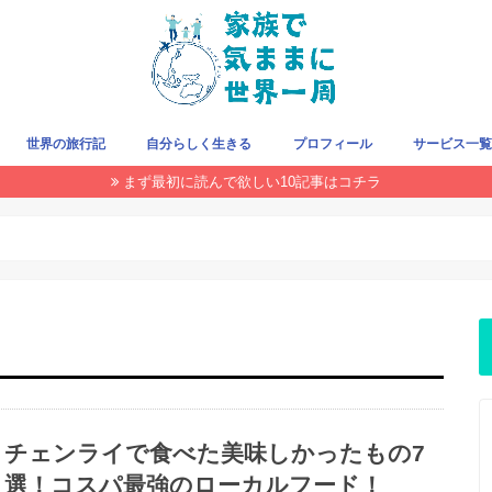
世界の旅行記
自分らしく生きる
プロフィール
サービス一
まず最初に読んで欲しい10記事はコチラ
旅をお得にする方法
クレジットカード
旅の持ち物
飛行機/LCC
国・地域で探す
THIS WEEK
チェンライで食べた美味しかったもの7
選！コスパ最強のローカルフード！