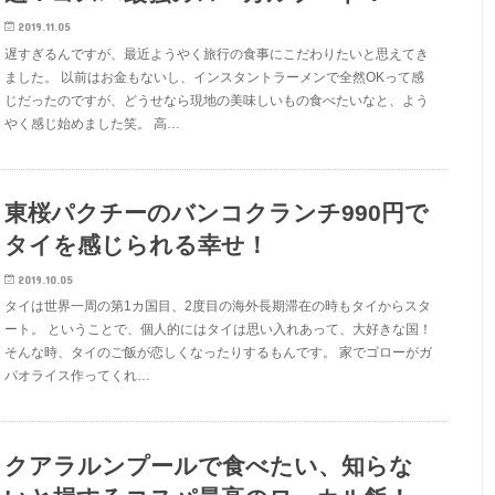
2019.11.05
遅すぎるんですが、最近ようやく旅行の食事にこだわりたいと思えてき
ました。 以前はお金もないし、インスタントラーメンで全然OKって感
じだったのですが、どうせなら現地の美味しいもの食べたいなと、よう
やく感じ始めました笑。 高…
東桜パクチーのバンコクランチ990円で
タイを感じられる幸せ！
2019.10.05
タイは世界一周の第1カ国目、2度目の海外長期滞在の時もタイからスタ
ート。 ということで、個人的にはタイは思い入れあって、大好きな国！
そんな時、タイのご飯が恋しくなったりするもんです。 家でゴローがガ
パオライス作ってくれ…
クアラルンプールで食べたい、知らな