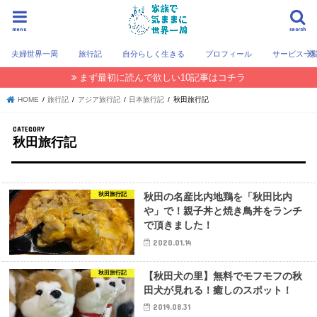
menu
search
夫婦世界一周
旅行記
自分らしく生きる
プロフィール
サービス一
まず最初に読んで欲しい10記事はコチラ
HOME
旅行記
アジア旅行記
日本旅行記
秋田旅行記
秋田旅行記
秋田旅行記
秋田の名産比内地鶏を「秋田比内
や」で！親子丼と焼き鳥丼をランチ
で頂きました！
2020.01.14
秋田旅行記
【秋田犬の里】無料でモフモフの秋
田犬が見れる！癒しのスポット！
2019.08.31