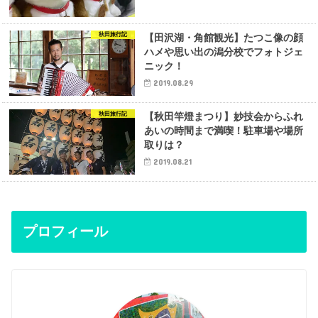
秋田旅行記
【田沢湖・角館観光】たつこ像の顔
ハメや思い出の潟分校でフォトジェ
ニック！
2019.08.29
秋田旅行記
【秋田竿燈まつり】妙技会からふれ
あいの時間まで満喫！駐車場や場所
取りは？
2019.08.21
プロフィール