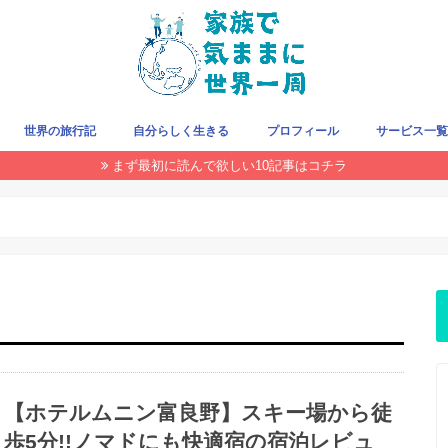
世界の旅行記
自分らしく生きる
プロフィール
サービス一
まず最初に読んで欲しい10記事はコチラ
旅をお得にする方法
クレジットカード
旅の持ち物
飛行機/LCC
国・地域で探す
THIS WEEK
【ホテルムニン富良野】スキー場から徒
歩5分!!ノマドにも快適宿の宿泊レビュ