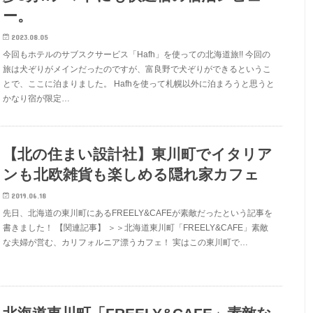
ー。
2023.08.05
今回もホテルのサブスクサービス「Hafh」を使っての北海道旅!! 今回の
旅は犬ぞりがメインだったのですが、富良野で犬ぞりができるというこ
とで、ここに泊まりました。 Hafhを使って札幌以外に泊まろうと思うと
かなり宿が限定…
【北の住まい設計社】東川町でイタリア
ンも北欧雑貨も楽しめる隠れ家カフェ
2019.06.18
先日、北海道の東川町にあるFREELY&CAFEが素敵だったという記事を
書きました！ 【関連記事】 ＞＞北海道東川町「FREELY&CAFE」素敵
な夫婦が営む、カリフォルニア漂うカフェ！ 実はこの東川町で…