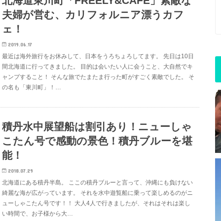
北海道東川町「FREELY&CAFE」素敵な
夫婦が営む、カリフォルニア漂うカフ
ェ！
2019.06.17
最近は海外旅行をお休みして、日本をうろちょろしてます。 先日は10日
間北海道に行ってきました。 目的は会いたい人に会うこと、大自然でキ
ャンプすること！ そんな旅でたまたま行った町がすごく素敵でした。 そ
の名も「東川町」！…
積丹水中展望船は割引あり！ニューしゃ
こたん号で感動の景色！積丹ブルーを堪
能！
2018.07.29
北海道にある積丹半島。 ここの積丹ブルーと言って、沖縄にも負けない
綺麗な海が広がっています。 それを水中遊覧船に乗って楽しめるのがニ
ューしゃこたん号です！！ 大人4人で行きましたが、それはそれは楽し
い時間で、お子様から大…