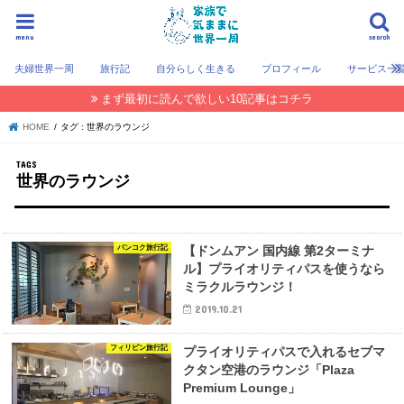
menu
search
夫婦世界一周
旅行記
自分らしく生きる
プロフィール
サービス一
まず最初に読んで欲しい10記事はコチラ
HOME
タグ : 世界のラウンジ
世界のラウンジ
バンコク旅行記
【ドンムアン 国内線 第2ターミナ
ル】プライオリティパスを使うなら
ミラクルラウンジ！
2019.10.21
フィリピン旅行記
プライオリティパスで入れるセブマ
クタン空港のラウンジ「Plaza
Premium Lounge」