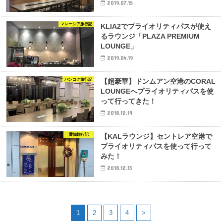
2019.07.15
マレーシア旅行記
KLIA2でプライオリティパスが使え
るラウンジ「PLAZA PREMIUM
LOUNGE」
2019.04.19
バンコク旅行記
【超豪華】ドンムアン空港のCORAL
LOUNGEへプライオリティパスを使
って行ってきた！
2018.12.19
愛知旅行記
【KALラウンジ】セントレア空港で
プライオリティパスを使って行って
みた！
2018.12.13
1
2
3
4
>