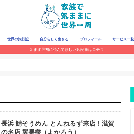
世界の旅行記
自分らしく生きる
プロフィール
サービス一
まず最初に読んで欲しい10記事はコチラ
旅をお得にする方法
クレジットカード
旅の持ち物
飛行機/LCC
国・地域で探す
THIS WEEK
長浜 鯖そうめん とんねるず来店！滋賀
の名店 翼果楼（よかろう）