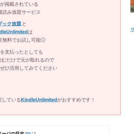
が掲載されている
籍読み放題サービス
ブック放題
と
dleUnlimited
は
月無料でお試し可能◎
を支払ったとしても
読むだけで元が取れるので
ぜひ活用してみてください
実している
KindleUnlimited
がおすすめです！
ページの目次
[
開く
]