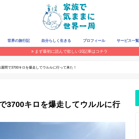
世界の旅行記
自分らしく生きる
プロフィール
サービス一
まず最初に読んで欲しい10記事はコチラ
旅をお得にする方法
クレジットカード
旅の持ち物
飛行機/LCC
国・地域で探す
THIS WEEK
週間で3700キロを爆走してウルルに行って来た！
で3700キロを爆走してウルルに行