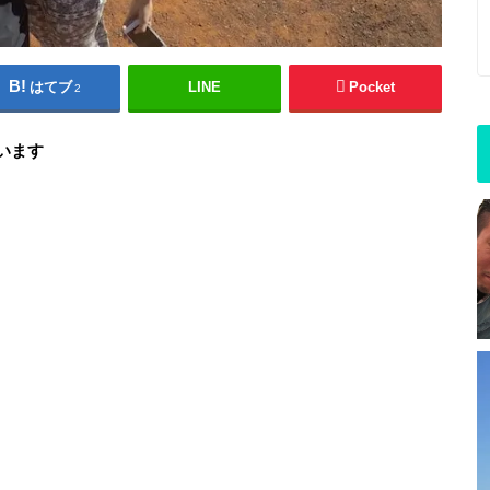
はてブ
LINE
Pocket
2
います