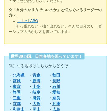
のからぜひ読んでみてください。
☆「自分のやり方でいいのか」と悩んでいるリーダーの
方へ
→
コミュLABO
（引っ張れない・強く出れない。そんな自分のリーダ
ーシップの活かし方を書いています）
世界30カ国、日本各地を巡っています！
気になる地域はこちらからどうぞ！
・
北海道
・
青森
・
秋田
・
宮城
・
新潟
・
長野
・
東京
・
山梨
・
石川
・
静岡
・
岐阜
・
愛知
・
三重
・
滋賀
・
奈良
・
京都
・
大阪
・
兵庫
・
和歌山
・
岡山
・
広島