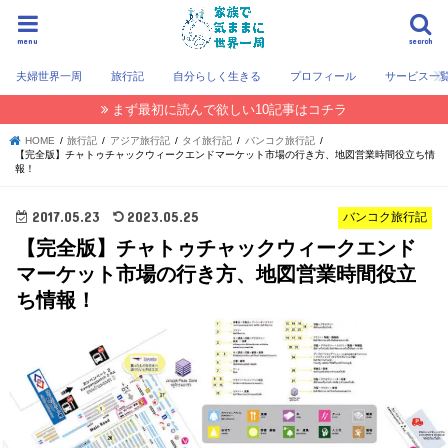
menu
search
夫婦世界一周
旅行記
自分らしく生きる
プロフィール
サービス一
まず最初に読んで欲しい10記事はコチラ
HOME
旅行記
アジア旅行記
タイ旅行記
バンコク旅行記
【完全版】チャトゥチャックウィークエンドマーケット市場の行き方、地図営業時間役立ち情
報！
2017.05.23
2023.05.25
バンコク旅行記
【完全版】チャトゥチャックウィークエンド
マーケット市場の行き方、地図営業時間役立
ち情報！