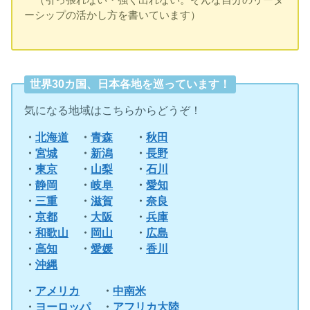
（引っ張れない・強く出れない。そんな自分のリーダ
ーシップの活かし方を書いています）
世界30カ国、日本各地を巡っています！
気になる地域はこちらからどうぞ！
・
北海道
・
青森
・
秋田
・
宮城
・
新潟
・
長野
・
東京
・
山梨
・
石川
・
静岡
・
岐阜
・
愛知
・
三重
・
滋賀
・
奈良
・
京都
・
大阪
・
兵庫
・
和歌山
・
岡山
・
広島
・
高知
・
愛媛
・
香川
・
沖縄
・
アメリカ
・
中南米
・
ヨーロッパ
・
アフリカ大陸