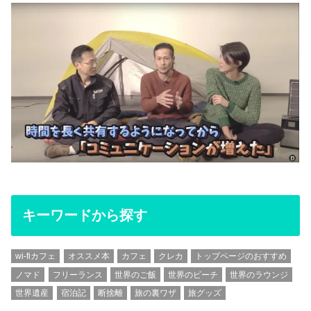
キーワードから探す
wi-fiカフェ
オススメ本
カフェ
クレカ
トップページのおすすめ
ノマド
フリーランス
世界のご飯
世界のビーチ
世界のラウンジ
世界遺産
宿泊記
断捨離
旅の裏ワザ
旅グッズ