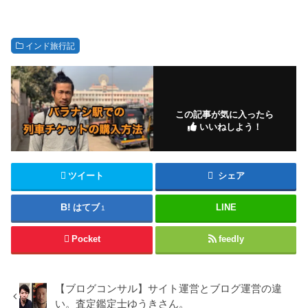
インド旅行記
この記事が気に入ったら
いいねしよう！
ツイート
シェア
はてブ
LINE
1
Pocket
feedly
【ブログコンサル】サイト運営とブログ運営の違
い。査定鑑定士ゆうきさん。