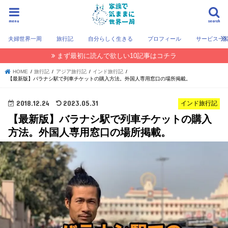
menu
search
夫婦世界一周
旅行記
自分らしく生きる
プロフィール
サービス一
まず最初に読んで欲しい10記事はコチラ
HOME
旅行記
アジア旅行記
インド旅行記
【最新版】バラナシ駅で列車チケットの購入方法。外国人専用窓口の場所掲載。
2018.12.24
2023.05.31
インド旅行記
【最新版】バラナシ駅で列車チケットの購入
方法。外国人専用窓口の場所掲載。