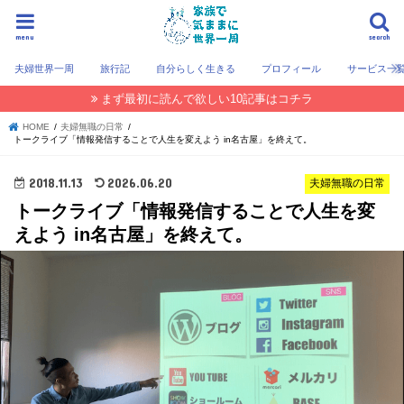
menu
search
夫婦世界一周
旅行記
自分らしく生きる
プロフィール
サービス一
まず最初に読んで欲しい10記事はコチラ
HOME
夫婦無職の日常
トークライブ「情報発信することで人生を変えよう in名古屋」を終えて。
2018.11.13
2026.06.20
夫婦無職の日常
トークライブ「情報発信することで人生を変
えよう in名古屋」を終えて。