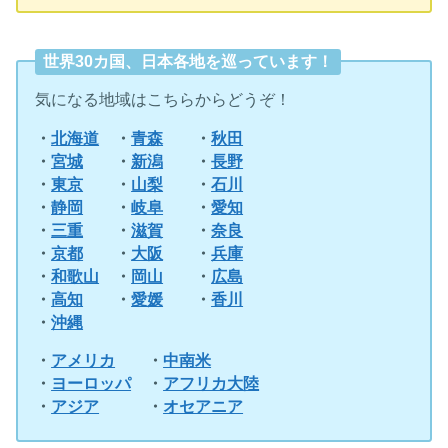
世界30カ国、日本各地を巡っています！
気になる地域はこちらからどうぞ！
・
北海道
・
青森
・
秋田
・
宮城
・
新潟
・
長野
・
東京
・
山梨
・
石川
・
静岡
・
岐阜
・
愛知
・
三重
・
滋賀
・
奈良
・
京都
・
大阪
・
兵庫
・
和歌山
・
岡山
・
広島
・
高知
・
愛媛
・
香川
・
沖縄
・
アメリカ
・
中南米
・
ヨーロッパ
・
アフリカ大陸
・
アジア
・
オセアニア