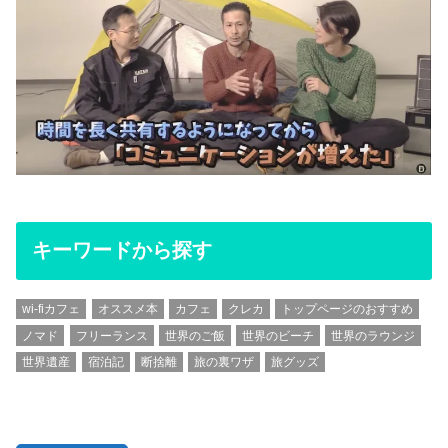
キーワードから探す
wi-fiカフェ
オススメ本
カフェ
クレカ
トップページのおすすめ
ノマド
フリーランス
世界のご飯
世界のビーチ
世界のラウンジ
世界遺産
宿泊記
断捨離
旅の裏ワザ
旅グッズ