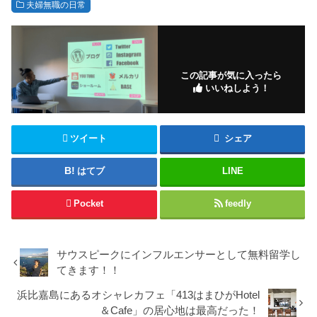
夫婦無職の日常
この記事が気に入ったら
いいねしよう！
ツイート
シェア
はてブ
LINE
Pocket
feedly
サウスピークにインフルエンサーとして無料留学し
てきます！！
浜比嘉島にあるオシャレカフェ「413はまひがHotel
＆Cafe」の居心地は最高だった！