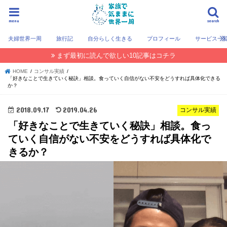
menu
search
夫婦世界一周
旅行記
自分らしく生きる
プロフィール
サービス一
まず最初に読んで欲しい10記事はコチラ
HOME
コンサル実績
「好きなことで生きていく秘訣」相談。食っていく自信がない不安をどうすれば具体化できる
か？
2018.09.17
2019.04.26
コンサル実績
「好きなことで生きていく秘訣」相談。食っ
ていく自信がない不安をどうすれば具体化で
きるか？