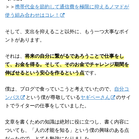
＞＞
携帯代金を節約して通信費を極限に抑えるノマドが
使う組み合わせはコレ！
そして、支出を抑えること以外に、もう一つ大事なポイ
ントがあります。
それは、
将来の自分に繋がるであろうことで仕事をし
て、お金を得る
。そして、そのお金で
チャレンジ期間を
伸ばせるという安心を作る
という点
です。
僕は、ブログで食っていこうと考えていたので、
自分コ
ンパス
という僕が尊敬している
ヤギペーさん
のサイ
トでライターの仕事をしていました。
文章を書くための知識は絶対に役に立つし、書く内容に
ついても、「人の才能を知る」という僕の興味のある点
だったので、とても勉強になりました。