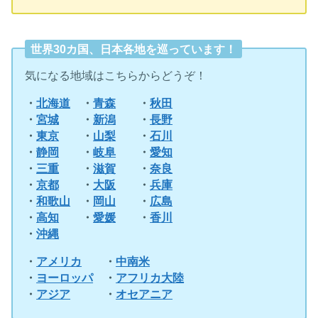
世界30カ国、日本各地を巡っています！
気になる地域はこちらからどうぞ！
・
北海道
・
青森
・
秋田
・
宮城
・
新潟
・
長野
・
東京
・
山梨
・
石川
・
静岡
・
岐阜
・
愛知
・
三重
・
滋賀
・
奈良
・
京都
・
大阪
・
兵庫
・
和歌山
・
岡山
・
広島
・
高知
・
愛媛
・
香川
・
沖縄
・
アメリカ
・
中南米
・
ヨーロッパ
・
アフリカ大陸
・
アジア
・
オセアニア