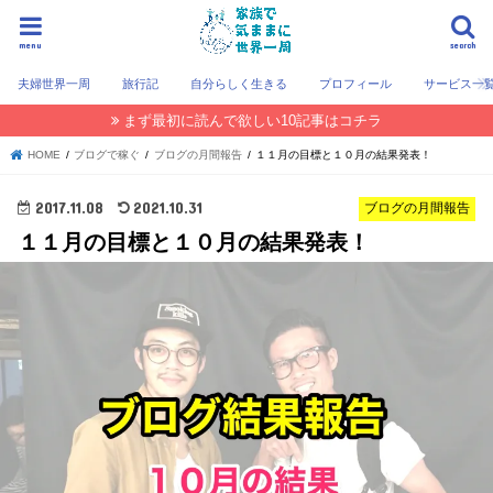
menu
search
夫婦世界一周
旅行記
自分らしく生きる
プロフィール
サービス一
まず最初に読んで欲しい10記事はコチラ
HOME
ブログで稼ぐ
ブログの月間報告
１１月の目標と１０月の結果発表！
2017.11.08
2021.10.31
ブログの月間報告
１１月の目標と１０月の結果発表！