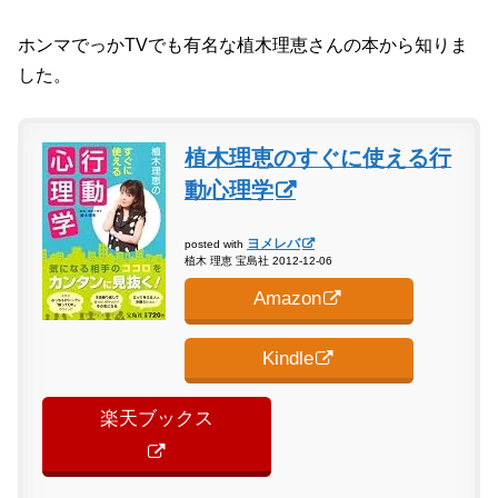
ホンマでっかTVでも有名な植木理恵さんの本から知りま
した。
植木理恵のすぐに使える行
動心理学
ヨメレバ
posted with
植木 理恵 宝島社 2012-12-06
Amazon
Kindle
楽天ブックス