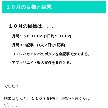
１０月の目標と結果
１０月の目標は、、、
・月間１５０００PV (1日約５００PV)
・月間３０記事 (1人２日で1記事)
・ヨメレバカエレバのボタンを全記事でかくする。
・アフィリエイト収入案件を５件とる。
でした！
結果はなんと、
１１０７９PV
と目標から遠く及ば
ず。。。