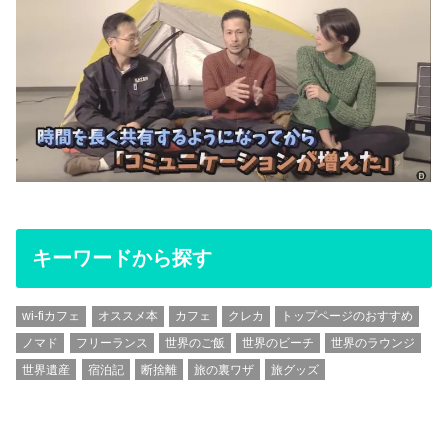
キーワードから探す
wi-fiカフェ
オススメ本
カフェ
クレカ
トップページのおすすめ
ノマド
フリーランス
世界のご飯
世界のビーチ
世界のラウンジ
世界遺産
宿泊記
断捨離
旅の裏ワザ
旅グッズ