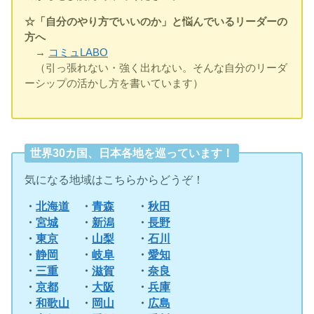
☆「自分のやり方でいいのか」と悩んでいるリーダーの
方へ
→
コミュLABO
（引っ張れない・強く出れない。そんな自分のリーダ
ーシップの活かし方を書いています）
世界30カ国、日本各地を巡っています！
気になる地域はこちらからどうぞ！
・
北海道
・
青森
・
秋田
・
宮城
・
新潟
・
長野
・
東京
・
山梨
・
石川
・
静岡
・
岐阜
・
愛知
・
三重
・
滋賀
・
奈良
・
京都
・
大阪
・
兵庫
・
和歌山
・
岡山
・
広島