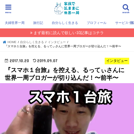
menu
search
夫婦世界一周
旅行記
自分らしく生きる
プロフィール
サービス一
まず最初に読んで欲しい10記事はコチラ
HOME
自分らしく生きる
インタビュー
『スマホ１台旅』を控える、るってぃさんに世界一周ブロガーが切り込んだ！〜前半〜
2017.10.20
2019.09.07
インタビュー
『スマホ１台旅』を控える、るってぃさんに
世界一周ブロガーが切り込んだ！〜前半〜