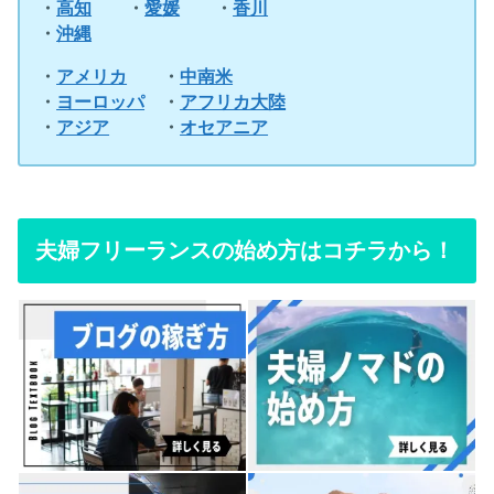
・
高知
・
愛媛
・
香川
・
沖縄
・
アメリカ
・
中南米
・
ヨーロッパ
・
アフリカ大陸
・
アジア
・
オセアニア
夫婦フリーランスの始め方はコチラから！