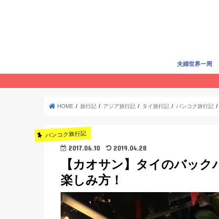
夫婦世界一周
世界一周準備
世界一周費用
旅行記
賢く旅する
HOME
旅行記
アジア旅行記
タイ旅行記
バンコク旅行記
バンコク旅行記
2017.06.10
2019.04.28
【カオサン】タイのバック
楽しみ方！