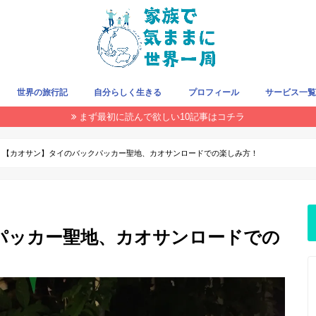
世界の旅行記
自分らしく生きる
プロフィール
サービス一
まず最初に読んで欲しい10記事はコチラ
旅をお得にする方法
クレジットカード
旅の持ち物
飛行機/LCC
国・地域で探す
THIS WEEK
【カオサン】タイのバックパッカー聖地、カオサンロードでの楽しみ方！
パッカー聖地、カオサンロードでの