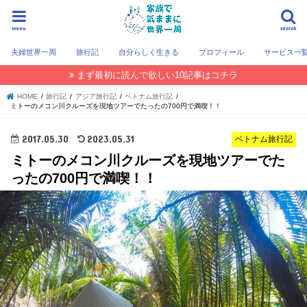
menu
search
夫婦世界一周
旅行記
自分らしく生きる
プロフィール
サービス一
まず最初に読んで欲しい10記事はコチラ
HOME
旅行記
アジア旅行記
ベトナム旅行記
ミトーのメコン川クルーズを現地ツアーでたったの700円で満喫！！
2017.05.30
2023.05.31
ベトナム旅行記
ミトーのメコン川クルーズを現地ツアーでた
ったの700円で満喫！！