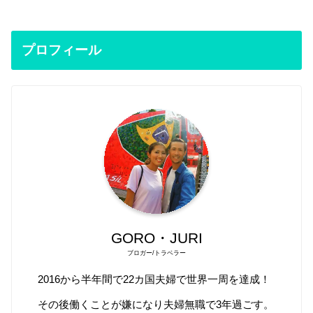
プロフィール
GORO・JURI
ブロガー/トラベラー
2016から半年間で22カ国夫婦で世界一周を達成！
その後働くことが嫌になり夫婦無職で3年過ごす。