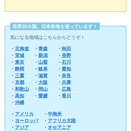
世界30カ国、日本各地を巡っています！
気になる地域はこちらからどうぞ！
・
北海道
・
青森
・
秋田
・
宮城
・
新潟
・
長野
・
東京
・
山梨
・
石川
・
静岡
・
岐阜
・
愛知
・
三重
・
滋賀
・
奈良
・
京都
・
大阪
・
兵庫
・
和歌山
・
岡山
・
広島
・
高知
・
愛媛
・
香川
・
沖縄
・
アメリカ
・
中南米
・
ヨーロッパ
・
アフリカ大陸
・
アジア
・
オセアニア