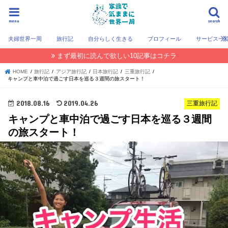
menu
search
夫婦世界一周
旅行記
自分らしく生きる
プロフィール
サービス一
まず最初に読んで欲しい10記事はコチラ
HOME
旅行記
アジア旅行記
日本旅行記
三重旅行記
キャンプと車中泊で過ごす日本を巡る３週間の旅スタート！
2018.08.16
2019.04.26
三重旅行記
キャンプと車中泊で過ごす日本を巡る３週間
の旅スタート！