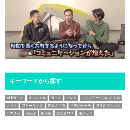
キーワードから探す
wi-fiカフェ
オススメ本
カフェ
クレカ
トップページのおすすめ
ノマド
フリーランス
世界のご飯
世界のビーチ
世界のラウンジ
世界遺産
宿泊記
断捨離
旅の裏ワザ
旅グッズ