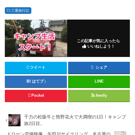
三重旅行記
この記事が気に入ったら
いいねしよう！
ツイート
シェア
はてブ
LINE
1
Pocket
feedly
千力の松阪牛と熊野花火で大満喫の1日！キャンプ
旅2日目。
ドローン空撮映像。矢田川サイクリング。名古屋の