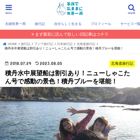
menu
search
夫婦世界一周
旅行記
自分らしく生きる
プロフィール
サービス一
まず最初に読んで欲しい10記事はコチラ
HOME
旅行記
アジア旅行記
日本旅行記
北海道旅行記
積丹水中展望船は割引あり！ニューしゃこたん号で感動の景色！積丹ブルーを堪能！
2018.07.29
2023.08.05
北海道旅行記
積丹水中展望船は割引あり！ニューしゃこた
ん号で感動の景色！積丹ブルーを堪能！