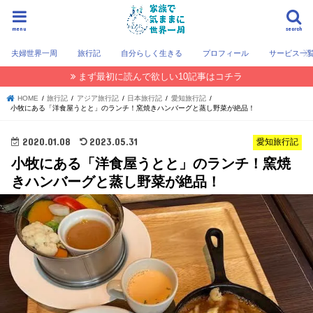
menu
search
夫婦世界一周
旅行記
自分らしく生きる
プロフィール
サービス一
まず最初に読んで欲しい10記事はコチラ
HOME
旅行記
アジア旅行記
日本旅行記
愛知旅行記
小牧にある「洋食屋うとと」のランチ！窯焼きハンバーグと蒸し野菜が絶品！
2020.01.08
2023.05.31
愛知旅行記
小牧にある「洋食屋うとと」のランチ！窯焼
きハンバーグと蒸し野菜が絶品！