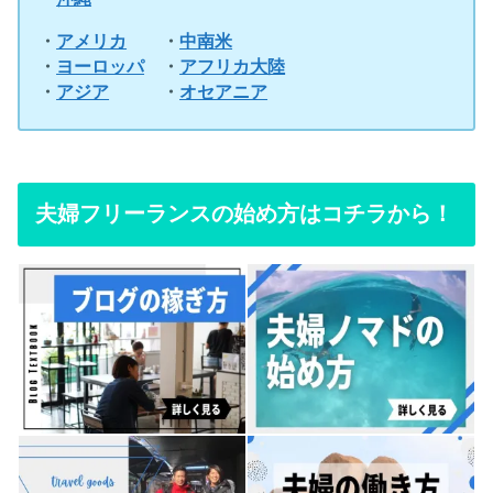
・
アメリカ
・
中南米
・
ヨーロッパ
・
アフリカ大陸
・
アジア
・
オセアニア
夫婦フリーランスの始め方はコチラから！