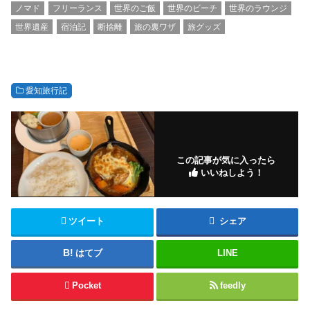
ノマド
フリーランス
世界のご飯
世界のビーチ
世界のラウンジ
世界遺産
宿泊記
断捨離
旅の裏ワザ
旅グッズ
愛知旅行記
この記事が気に入ったら
いいねしよう！
ツイート
シェア
はてブ
LINE
Pocket
feedly