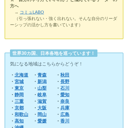
方へ
→
コミュLABO
（引っ張れない・強く出れない。そんな自分のリーダ
ーシップの活かし方を書いています）
世界30カ国、日本各地を巡っています！
気になる地域はこちらからどうぞ！
・
北海道
・
青森
・
秋田
・
宮城
・
新潟
・
長野
・
東京
・
山梨
・
石川
・
静岡
・
岐阜
・
愛知
・
三重
・
滋賀
・
奈良
・
京都
・
大阪
・
兵庫
・
和歌山
・
岡山
・
広島
・
高知
・
愛媛
・
香川
・
沖縄