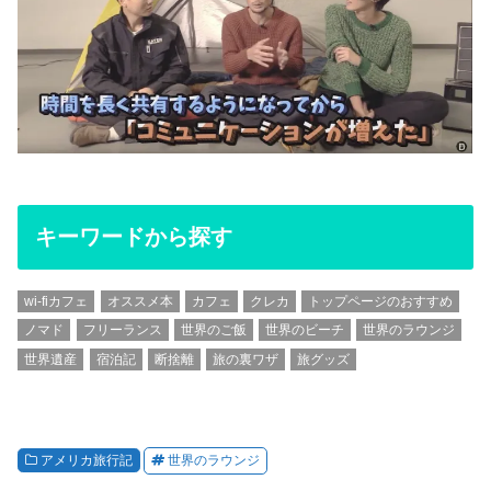
キーワードから探す
wi-fiカフェ
オススメ本
カフェ
クレカ
トップページのおすすめ
ノマド
フリーランス
世界のご飯
世界のビーチ
世界のラウンジ
世界遺産
宿泊記
断捨離
旅の裏ワザ
旅グッズ
アメリカ旅行記
世界のラウンジ