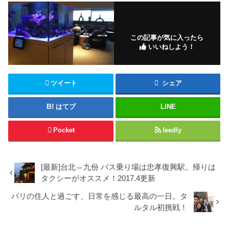
この記事が気に入ったら
いいねしよう！
ツイート
シェア
はてブ
LINE
Pocket
feedly
[最新]台北⇔九份 バス乗り場は忠孝復興駅。帰りは
タクシーがオススメ！2017.4更新
パリの住人と過ごす、日常を感じる最高の一日。タ
ルタル初挑戦！