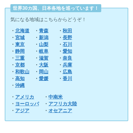
世界30カ国、日本各地を巡っています！
気になる地域はこちらからどうぞ！
・
北海道
・
青森
・
秋田
・
宮城
・
新潟
・
長野
・
東京
・
山梨
・
石川
・
静岡
・
岐阜
・
愛知
・
三重
・
滋賀
・
奈良
・
京都
・
大阪
・
兵庫
・
和歌山
・
岡山
・
広島
・
高知
・
愛媛
・
香川
・
沖縄
・
アメリカ
・
中南米
・
ヨーロッパ
・
アフリカ大陸
・
アジア
・
オセアニア