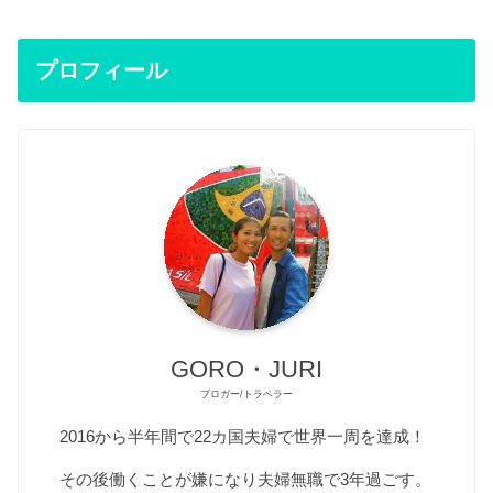
プロフィール
GORO・JURI
ブロガー/トラベラー
2016から半年間で22カ国夫婦で世界一周を達成！
その後働くことが嫌になり夫婦無職で3年過ごす。