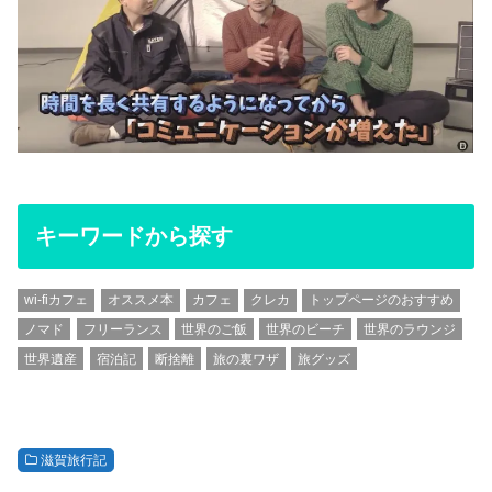
キーワードから探す
wi-fiカフェ
オススメ本
カフェ
クレカ
トップページのおすすめ
ノマド
フリーランス
世界のご飯
世界のビーチ
世界のラウンジ
世界遺産
宿泊記
断捨離
旅の裏ワザ
旅グッズ
滋賀旅行記