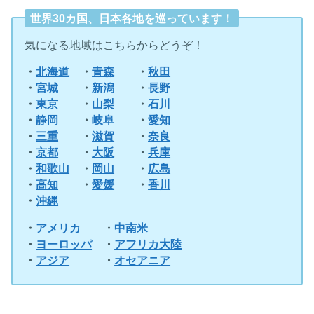
世界30カ国、日本各地を巡っています！
気になる地域はこちらからどうぞ！
・
北海道
・
青森
・
秋田
・
宮城
・
新潟
・
長野
・
東京
・
山梨
・
石川
・
静岡
・
岐阜
・
愛知
・
三重
・
滋賀
・
奈良
・
京都
・
大阪
・
兵庫
・
和歌山
・
岡山
・
広島
・
高知
・
愛媛
・
香川
・
沖縄
・
アメリカ
・
中南米
・
ヨーロッパ
・
アフリカ大陸
・
アジア
・
オセアニア