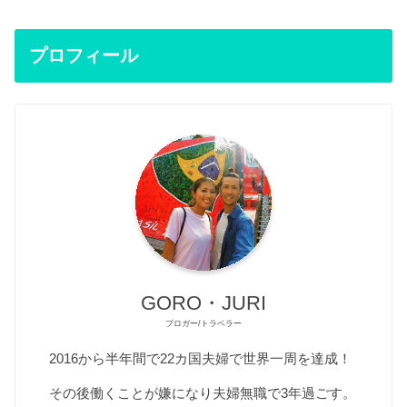
プロフィール
GORO・JURI
ブロガー/トラベラー
2016から半年間で22カ国夫婦で世界一周を達成！
その後働くことが嫌になり夫婦無職で3年過ごす。