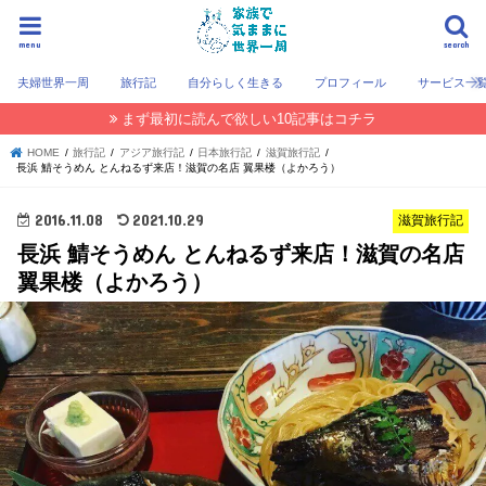
menu
search
夫婦世界一周
旅行記
自分らしく生きる
プロフィール
サービス一
まず最初に読んで欲しい10記事はコチラ
HOME
旅行記
アジア旅行記
日本旅行記
滋賀旅行記
長浜 鯖そうめん とんねるず来店！滋賀の名店 翼果楼（よかろう）
2016.11.08
2021.10.29
滋賀旅行記
長浜 鯖そうめん とんねるず来店！滋賀の名店
翼果楼（よかろう）