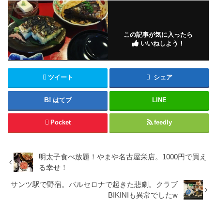
この記事が気に入ったら
いいねしよう！
ツイート
シェア
はてブ
LINE
Pocket
feedly
明太子食べ放題！やまや名古屋栄店。1000円で買え
る幸せ！
サンツ駅で野宿。バルセロナで起きた悲劇。クラブ
BIKINIも異常でしたw