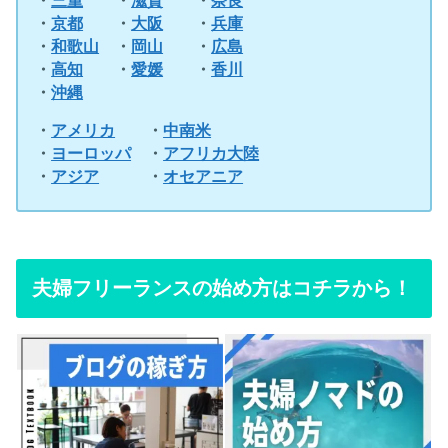
・
三重
・
滋賀
・
奈良
・
京都
・
大阪
・
兵庫
・
和歌山
・
岡山
・
広島
・
高知
・
愛媛
・
香川
・
沖縄
・
アメリカ
・
中南米
・
ヨーロッパ
・
アフリカ大陸
・
アジア
・
オセアニア
夫婦フリーランスの始め方はコチラから！