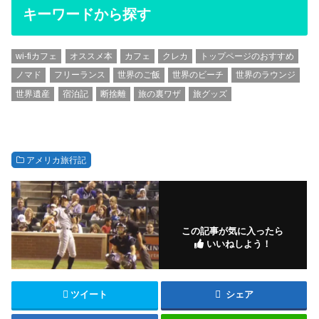
キーワードから探す
wi-fiカフェ
オススメ本
カフェ
クレカ
トップページのおすすめ
ノマド
フリーランス
世界のご飯
世界のビーチ
世界のラウンジ
世界遺産
宿泊記
断捨離
旅の裏ワザ
旅グッズ
アメリカ旅行記
この記事が気に入ったら
いいねしよう！
ツイート
シェア