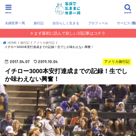
menu
search
夫婦世界一周
旅行記
自分らしく生きる
プロフィール
サービス一
まず最初に読んで欲しい10記事はコチラ
HOME
旅行記
アメリカ旅行記
イチロー3000本安打達成までの記録！生でしか味わえない興奮！
2017.04.07
2019.10.04
アメリカ旅行記
イチロー3000本安打達成までの記録！生でし
か味わえない興奮！