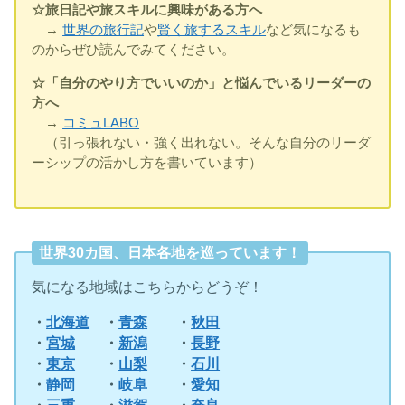
☆旅日記や旅スキルに興味がある方へ
→
世界の旅行記
や
賢く旅するスキル
など気になるも
のからぜひ読んでみてください。
☆「自分のやり方でいいのか」と悩んでいるリーダーの
方へ
→
コミュLABO
（引っ張れない・強く出れない。そんな自分のリーダ
ーシップの活かし方を書いています）
世界30カ国、日本各地を巡っています！
気になる地域はこちらからどうぞ！
・
北海道
・
青森
・
秋田
・
宮城
・
新潟
・
長野
・
東京
・
山梨
・
石川
・
静岡
・
岐阜
・
愛知