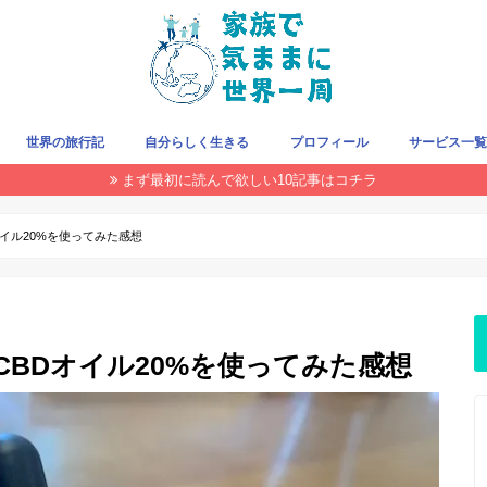
世界の旅行記
自分らしく生きる
プロフィール
サービス一
まず最初に読んで欲しい10記事はコチラ
旅をお得にする方法
クレジットカード
旅の持ち物
飛行機/LCC
国・地域で探す
THIS WEEK
Dオイル20%を使ってみた感想
 CBDオイル20%を使ってみた感想