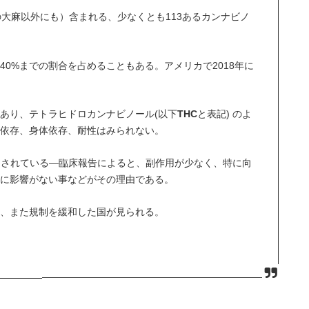
大麻以外にも）含まれる、少なくとも113あるカンナビノ
0%までの割合を占めることもある。アメリカで2018年に
あり、テトラヒドロカンナビノール(以下
THC
と表記) のよ
、依存、身体依存、耐性はみられない。
なされている―臨床報告によると、副作用が少なく、特に向
能に影響がない事などがその理由である。
り、また規制を緩和した国が見られる。