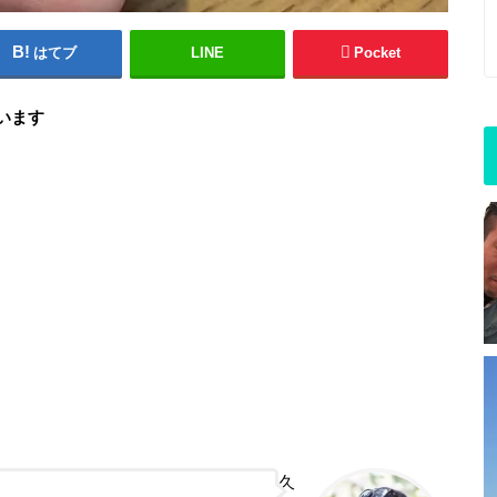
はてブ
LINE
Pocket
います
久