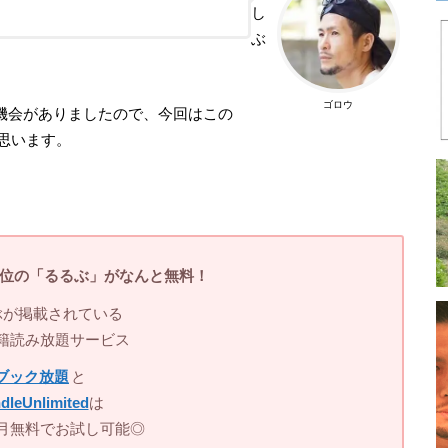
！
し
ぶ
ゴロウ
機会がありましたので、今回はこの
と思います。
1位の「
るるぶ」
がなんと無料！
ぶが掲載されている
籍読み放題サービス
ブック放題
と
dleUnlimited
は
月無料でお試し可能◎