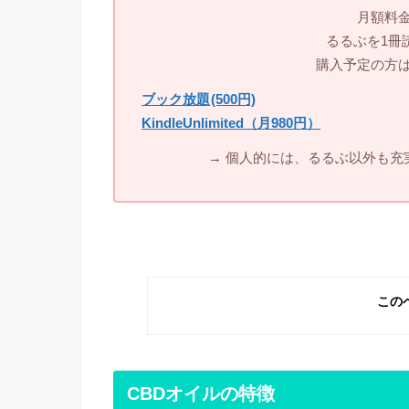
月額料
るるぶを1冊
購入予定の方
ブック放題
(500円)
KindleUnlimited（月980円）
→ 個人的には、るるぶ以外も充
この
CBDオイルの特徴