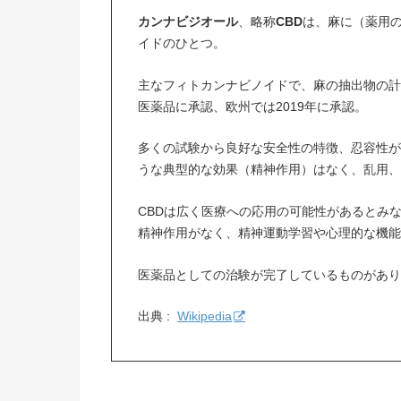
カンナビジオール
、略称
CBD
は、麻に（薬用の
イドのひとつ。
主なフィトカンナビノイドで、麻の抽出物の計4
医薬品に承認、欧州では2019年に承認。
多くの試験から良好な安全性の特徴、忍容性が
うな典型的な効果（精神作用）はなく、乱用
CBDは広く医療への応用の可能性があるとみ
精神作用がなく、精神運動学習や心理的な機
医薬品としての治験が完了しているものがあ
出典 :
Wikipedia