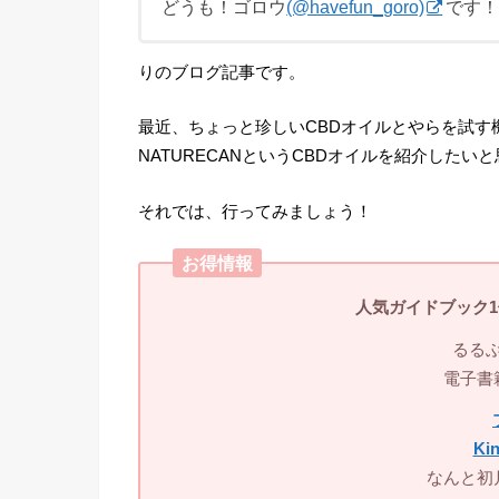
どうも！ゴロウ
(@havefun_goro)
です
りのブログ記事です。
最近、ちょっと珍しいCBDオイルとやらを試す
NATURECANというCBDオイルを紹介したい
それでは、行ってみましょう！
お得情報
人気ガイドブック
るる
電子書
Kin
なんと初