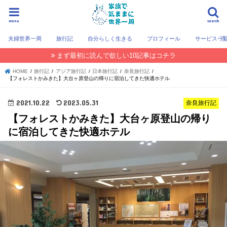
menu
search
夫婦世界一周
旅行記
自分らしく生きる
プロフィール
サービス一
まず最初に読んで欲しい10記事はコチラ
HOME
旅行記
アジア旅行記
日本旅行記
奈良旅行記
【フォレストかみきた】大台ヶ原登山の帰りに宿泊してきた快適ホテル
2021.10.22
2023.05.31
奈良旅行記
【フォレストかみきた】大台ヶ原登山の帰り
に宿泊してきた快適ホテル