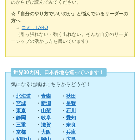
のからぜひ読んでみてください。
☆「自分のやり方でいいのか」と悩んでいるリーダーの
方へ
→
コミュLABO
（引っ張れない・強く出れない。そんな自分のリーダ
ーシップの活かし方を書いています）
世界30カ国、日本各地を巡っています！
気になる地域はこちらからどうぞ！
・
北海道
・
青森
・
秋田
・
宮城
・
新潟
・
長野
・
東京
・
山梨
・
石川
・
静岡
・
岐阜
・
愛知
・
三重
・
滋賀
・
奈良
・
京都
・
大阪
・
兵庫
・
和歌山
・
岡山
・
広島