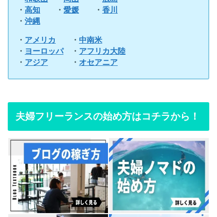
・
高知
・
愛媛
・
香川
・
沖縄
・
アメリカ
・
中南米
・
ヨーロッパ
・
アフリカ大陸
・
アジア
・
オセアニア
夫婦フリーランスの始め方はコチラから！