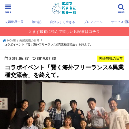
menu
search
夫婦世界一周
旅行記
自分らしく生きる
プロフィール
サービス一
まず最初に読んで欲しい10記事はコチラ
HOME
夫婦無職の日常
コラボイベント「賢く海外フリーランス&異業種交流会」を終えて。
2019.06.27
2019.07.22
夫婦無職の日常
コラボイベント「賢く海外フリーランス&異業
種交流会」を終えて。