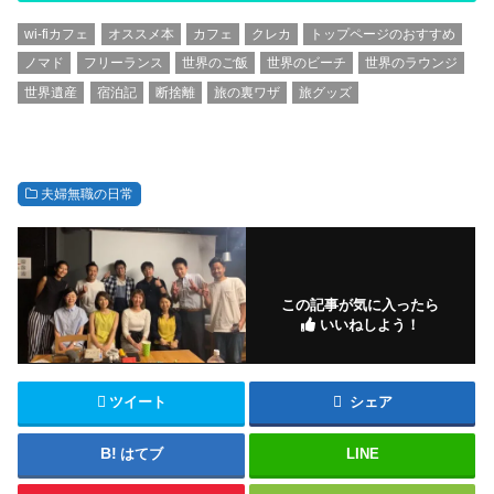
wi-fiカフェ
オススメ本
カフェ
クレカ
トップページのおすすめ
ノマド
フリーランス
世界のご飯
世界のビーチ
世界のラウンジ
世界遺産
宿泊記
断捨離
旅の裏ワザ
旅グッズ
夫婦無職の日常
この記事が気に入ったら
いいねしよう！
ツイート
シェア
はてブ
LINE