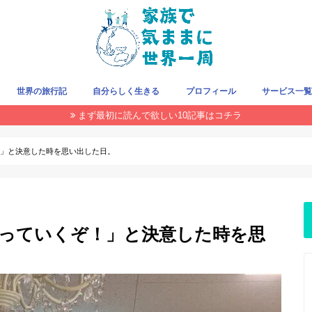
世界の旅行記
自分らしく生きる
プロフィール
サービス一
まず最初に読んで欲しい10記事はコチラ
旅をお得にする方法
クレジットカード
旅の持ち物
飛行機/LCC
国・地域で探す
THIS WEEK
！」と決意した時を思い出した日。
やっていくぞ！」と決意した時を思