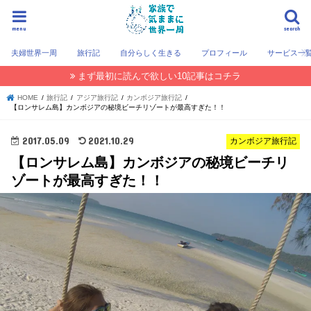
menu
search
夫婦世界一周
旅行記
自分らしく生きる
プロフィール
サービス一
まず最初に読んで欲しい10記事はコチラ
HOME
旅行記
アジア旅行記
カンボジア旅行記
【ロンサレム島】カンボジアの秘境ビーチリゾートが最高すぎた！！
2017.05.09
2021.10.29
カンボジア旅行記
【ロンサレム島】カンボジアの秘境ビーチリ
ゾートが最高すぎた！！