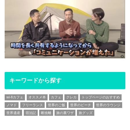
キーワードから探す
wi-fiカフェ
オススメ本
カフェ
クレカ
トップページのおすすめ
ノマド
フリーランス
世界のご飯
世界のビーチ
世界のラウンジ
世界遺産
宿泊記
断捨離
旅の裏ワザ
旅グッズ