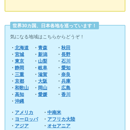
世界30カ国、日本各地を巡っています！
気になる地域はこちらからどうぞ！
・
北海道
・
青森
・
秋田
・
宮城
・
新潟
・
長野
・
東京
・
山梨
・
石川
・
静岡
・
岐阜
・
愛知
・
三重
・
滋賀
・
奈良
・
京都
・
大阪
・
兵庫
・
和歌山
・
岡山
・
広島
・
高知
・
愛媛
・
香川
・
沖縄
・
アメリカ
・
中南米
・
ヨーロッパ
・
アフリカ大陸
・
アジア
・
オセアニア