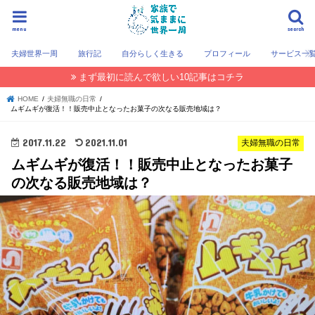
menu
search
夫婦世界一周
旅行記
自分らしく生きる
プロフィール
サービス一
まず最初に読んで欲しい10記事はコチラ
HOME
夫婦無職の日常
ムギムギが復活！！販売中止となったお菓子の次なる販売地域は？
2017.11.22
2021.11.01
夫婦無職の日常
ムギムギが復活！！販売中止となったお菓子
の次なる販売地域は？