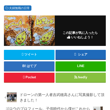
夫婦無職の日常
この記事が気に入ったら
いいねしよう！
ツイート
シェア
はてブ
LINE
Pocket
feedly
ドローンの第一人者吉武穂高さんに写真撮影して頂
きました！
ゴロウのプロフィール。子供時代から僕がこれから