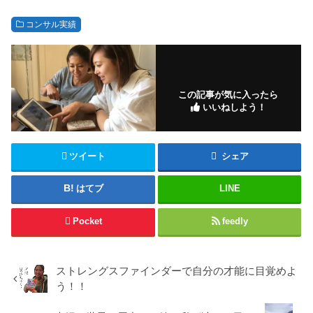
コンサル実績
この記事が気に入ったら
いいねしよう！
ツイート
シェア
はてブ
LINE
Pocket
feedly
ストレングスファインダーで自分の才能に目覚めよ
う！！