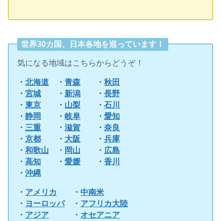
世界30カ国、日本各地を巡っています！
気になる地域はこちらからどうぞ！
・
北海道
・
青森
・
秋田
・
宮城
・
新潟
・
長野
・
東京
・
山梨
・
石川
・
静岡
・
岐阜
・
愛知
・
三重
・
滋賀
・
奈良
・
京都
・
大阪
・
兵庫
・
和歌山
・
岡山
・
広島
・
高知
・
愛媛
・
香川
・
沖縄
・
アメリカ
・
中南米
・
ヨーロッパ
・
アフリカ大陸
・
アジア
・
オセアニア