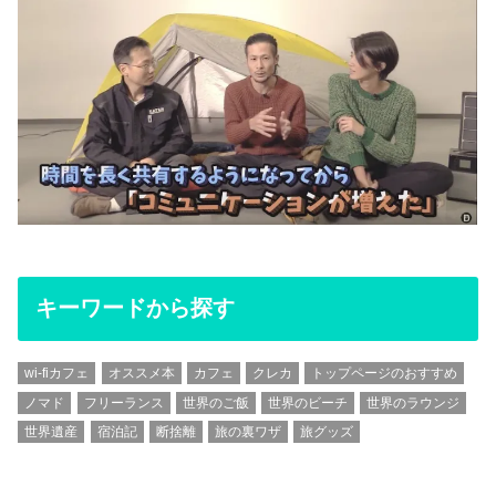
キーワードから探す
wi-fiカフェ
オススメ本
カフェ
クレカ
トップページのおすすめ
ノマド
フリーランス
世界のご飯
世界のビーチ
世界のラウンジ
世界遺産
宿泊記
断捨離
旅の裏ワザ
旅グッズ