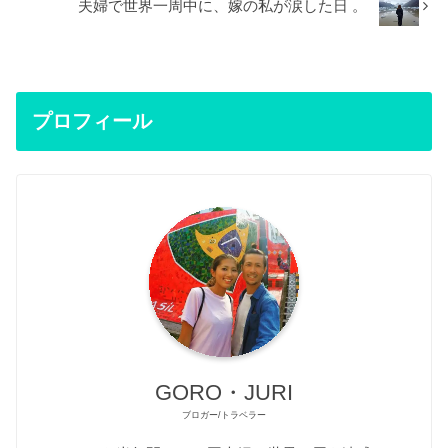
夫婦で世界一周中に、嫁の私が涙した日 。
プロフィール
GORO・JURI
ブロガー/トラベラー