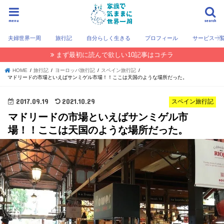
menu
search
夫婦世界一周
旅行記
自分らしく生きる
プロフィール
サービス一
まず最初に読んで欲しい10記事はコチラ
HOME
旅行記
ヨーロッパ旅行記
スペイン旅行記
マドリードの市場といえばサンミゲル市場！！ここは天国のような場所だった。
2017.09.19
2021.10.29
スペイン旅行記
マドリードの市場といえばサンミゲル市
場！！ここは天国のような場所だった。