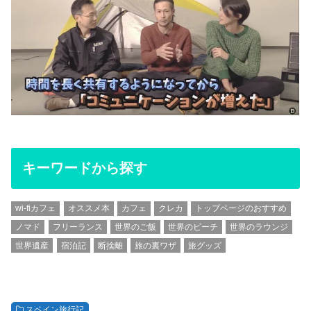
キーワードから探す
wi-fiカフェ
オススメ本
カフェ
クレカ
トップページのおすすめ
ノマド
フリーランス
世界のご飯
世界のビーチ
世界のラウンジ
世界遺産
宿泊記
断捨離
旅の裏ワザ
旅グッズ
スペイン旅行記