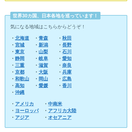
世界30カ国、日本各地を巡っています！
気になる地域はこちらからどうぞ！
・
北海道
・
青森
・
秋田
・
宮城
・
新潟
・
長野
・
東京
・
山梨
・
石川
・
静岡
・
岐阜
・
愛知
・
三重
・
滋賀
・
奈良
・
京都
・
大阪
・
兵庫
・
和歌山
・
岡山
・
広島
・
高知
・
愛媛
・
香川
・
沖縄
・
アメリカ
・
中南米
・
ヨーロッパ
・
アフリカ大陸
・
アジア
・
オセアニア