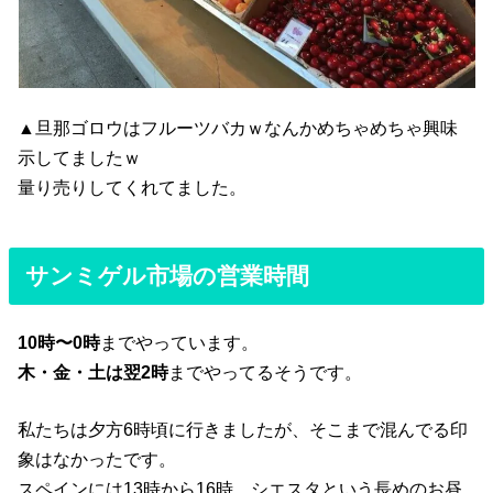
▲旦那ゴロウはフルーツバカｗなんかめちゃめちゃ興味
示してましたｗ
量り売りしてくれてました。
サンミゲル市場の営業時間
10時〜0時
までやっています。
木・金・土は翌2時
までやってるそうです。
私たちは夕方6時頃に行きましたが、そこまで混んでる印
象はなかったです。
スペインには13時から16時、シエスタという長めのお昼