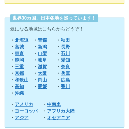
世界30カ国、日本各地を巡っています！
気になる地域はこちらからどうぞ！
・
北海道
・
青森
・
秋田
・
宮城
・
新潟
・
長野
・
東京
・
山梨
・
石川
・
静岡
・
岐阜
・
愛知
・
三重
・
滋賀
・
奈良
・
京都
・
大阪
・
兵庫
・
和歌山
・
岡山
・
広島
・
高知
・
愛媛
・
香川
・
沖縄
・
アメリカ
・
中南米
・
ヨーロッパ
・
アフリカ大陸
・
アジア
・
オセアニア