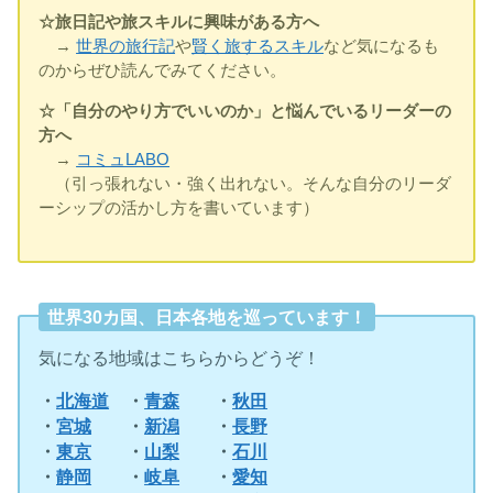
☆旅日記や旅スキルに興味がある方へ
→
世界の旅行記
や
賢く旅するスキル
など気になるも
のからぜひ読んでみてください。
☆「自分のやり方でいいのか」と悩んでいるリーダーの
方へ
→
コミュLABO
（引っ張れない・強く出れない。そんな自分のリーダ
ーシップの活かし方を書いています）
世界30カ国、日本各地を巡っています！
気になる地域はこちらからどうぞ！
・
北海道
・
青森
・
秋田
・
宮城
・
新潟
・
長野
・
東京
・
山梨
・
石川
・
静岡
・
岐阜
・
愛知