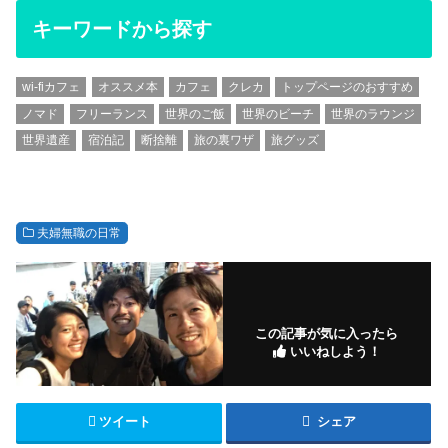
キーワードから探す
wi-fiカフェ
オススメ本
カフェ
クレカ
トップページのおすすめ
ノマド
フリーランス
世界のご飯
世界のビーチ
世界のラウンジ
世界遺産
宿泊記
断捨離
旅の裏ワザ
旅グッズ
夫婦無職の日常
この記事が気に入ったら
いいねしよう！
ツイート
シェア