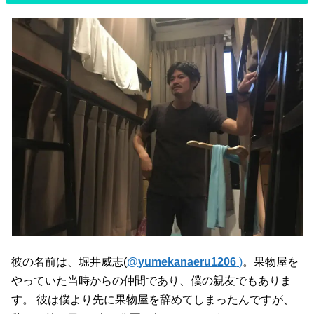
彼の名前は、堀井威志(
@
yumekanaeru1206
)
。果物屋を
やっていた当時からの仲間であり、僕の親友でもありま
す。 彼は僕より先に果物屋を辞めてしまったんですが、