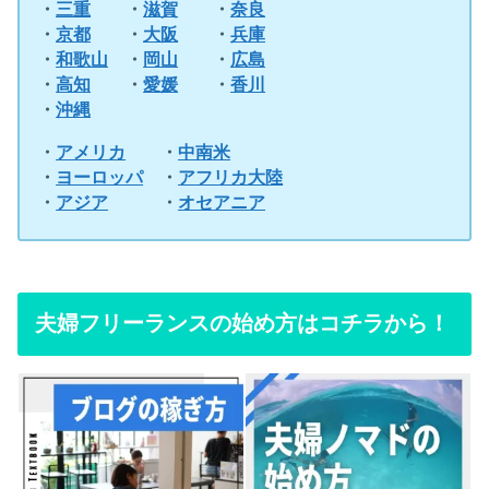
・
三重
・
滋賀
・
奈良
・
京都
・
大阪
・
兵庫
・
和歌山
・
岡山
・
広島
・
高知
・
愛媛
・
香川
・
沖縄
・
アメリカ
・
中南米
・
ヨーロッパ
・
アフリカ大陸
・
アジア
・
オセアニア
夫婦フリーランスの始め方はコチラから！