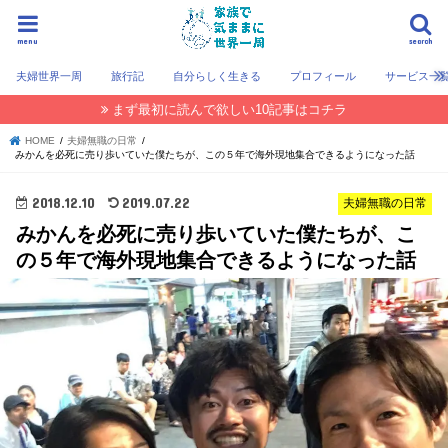
menu
search
夫婦世界一周
旅行記
自分らしく生きる
プロフィール
サービス一
まず最初に読んで欲しい10記事はコチラ
HOME
夫婦無職の日常
みかんを必死に売り歩いていた僕たちが、この５年で海外現地集合できるようになった話
2018.12.10
2019.07.22
夫婦無職の日常
みかんを必死に売り歩いていた僕たちが、こ
の５年で海外現地集合できるようになった話