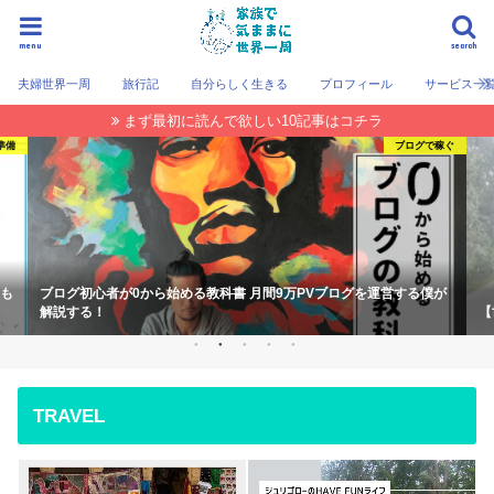
menu
search
夫婦世界一周
旅行記
自分らしく生きる
プロフィール
サービス一
まず最初に読んで欲しい10記事はコチラ
準備
ブログで稼ぐ
トも
ブログ初心者が0から始める教科書 月間9万PVブログを運営する僕が
解説する！
【
TRAVEL