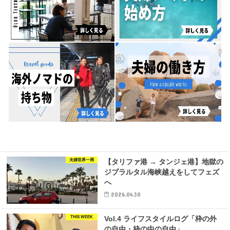
夫婦世界一周
【タリファ港 → タンジェ港】地獄の
ジブラルタル海峡越えをしてフェズ
へ
2026.04.30
THIS WEEK
Vol.4 ライフスタイルログ「枠の外
の自由・枠の中の自由」