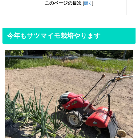
このページの目次
[
開く
]
今年もサツマイモ栽培やります