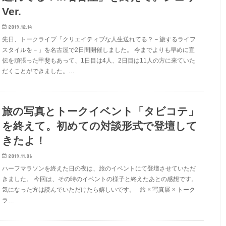
Ver.
2019.12.14
先日、トークライブ「クリエイティブな人生送れてる？－旅するライフ
スタイルを－」を名古屋で2日間開催しました。 今までよりも早めに宣
伝を頑張った甲斐もあって、1日目は4人、2日目は11人の方に来ていた
だくことができました。…
旅の写真とトークイベント「タビコテ」
を終えて。初めての対談形式で登壇して
きたよ！
2019.11.06
ハーフマラソンを終えた日の夜は、旅のイベントにて登壇させていただ
きました。 今回は、その時のイベントの様子と終えたあとの感想です。
気になった方は読んでいただけたら嬉しいです。 旅 × 写真展 × トーク
ラ…