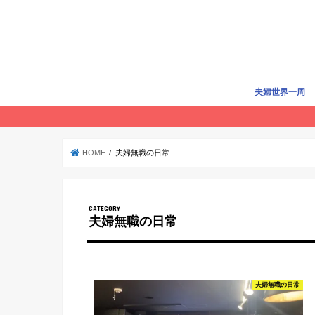
夫婦世界一周
世界一周準備
世界一周費用
旅行記
賢く旅する
HOME
夫婦無職の日常
夫婦無職の日常
夫婦無職の日常