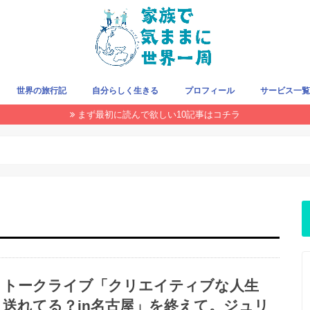
世界の旅行記
自分らしく生きる
プロフィール
サービス一
まず最初に読んで欲しい10記事はコチラ
旅をお得にする方法
クレジットカード
旅の持ち物
飛行機/LCC
国・地域で探す
THIS WEEK
トークライブ「クリエイティブな人生
送れてる？in名古屋」を終えて。ジュリ