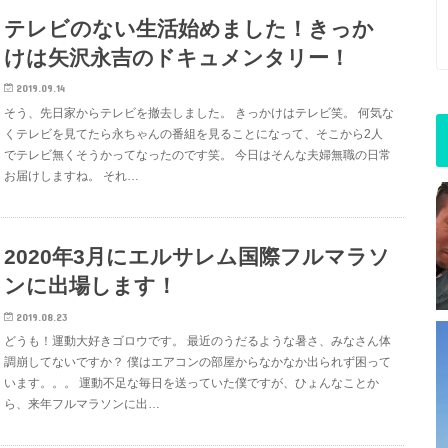
テレビのない生活始めました！きっか
けは矢沢永吉のドキュメンタリー！
2019.09.14
そう、先日家からテレビを撤去しました。 きっかけはテレビ笑。 何気な
くテレビを見てたら永ちゃんの番組を見ることになって、そこから2人
でテレビ無くそうかってなったのです笑。 今日はそんな夫婦無職の日常
お届けしますね。 それ…
2020年3月にエルサレム国際フルマラソ
ンに出場します！
2019.08.23
どうも！運動大好きゴロウです。 最近のうだるような暑さ、みなさん体
調崩してないですか？ 僕はエアコンの部屋からなかなか出られず困って
います。。。 運動不足な毎日を送っていた僕ですが、ひょんなことか
ら、来年フルマラソンに出…