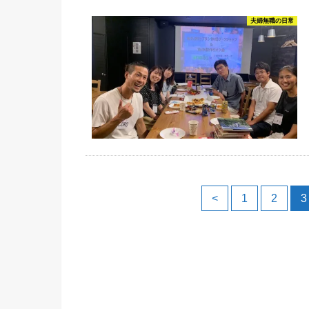
夫婦無職の日常
<
1
2
3