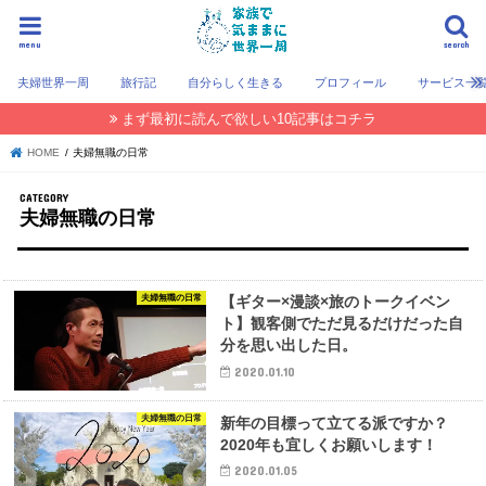
menu
search
夫婦世界一周
旅行記
自分らしく生きる
プロフィール
サービス一
まず最初に読んで欲しい10記事はコチラ
HOME
夫婦無職の日常
夫婦無職の日常
夫婦無職の日常
【ギター×漫談×旅のトークイベン
ト】観客側でただ見るだけだった自
分を思い出した日。
2020.01.10
夫婦無職の日常
新年の目標って立てる派ですか？
2020年も宜しくお願いします！
2020.01.05