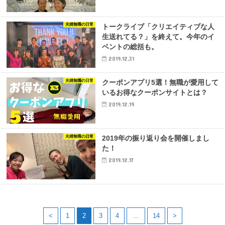
夫婦無職の日常
トークライブ「クリエイティブな人
生送れてる？」を終えて。今年のイ
ベントの総括も。
2019.12.31
夫婦無職の日常
クーポンアプリ5選！無職が愛用して
いるお得なクーポンサイトとは？
2019.12.19
夫婦無職の日常
2019年の振り返り会を開催しまし
た！
2019.12.17
<
1
2
3
4
…
14
>