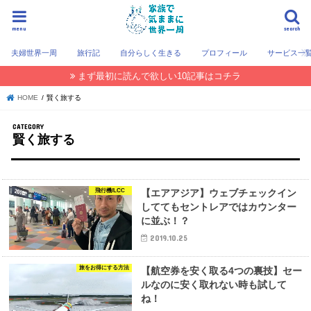
menu
search
夫婦世界一周
旅行記
自分らしく生きる
プロフィール
サービス一
まず最初に読んで欲しい10記事はコチラ
HOME
賢く旅する
賢く旅する
飛行機/LCC
【エアアジア】ウェブチェックイン
しててもセントレアではカウンター
に並ぶ！？
2019.10.25
旅をお得にする方法
【航空券を安く取る4つの裏技】セー
ルなのに安く取れない時も試して
ね！