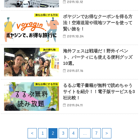
2019.10.12
旅をお得にする方法
ボヤジンでお得なクーポンを得る方
法！空港送迎や現地ツアーを使って
賢い旅を！
2019.10.04
旅の持ち物
海外フェスは戦場だ！野外イベン
ト、パーティにも使える便利グッズ
10選。
2019.07.16
旅をお得にする方法
るるぶ電子書籍が無料で読めちゃう
サイトを紹介！！電子版サービスを3
社比較！
2019.04.11
<
1
2
3
4
…
7
>