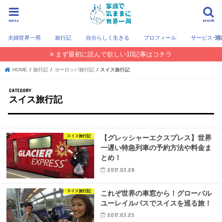
menu
search
夫婦世界一周
旅行記
自分らしく生きる
プロフィール
サービス一
まず最初に読んで欲しい10記事はコチラ
HOME
旅行記
ヨーロッパ旅行記
スイス旅行記
スイス旅行記
スイス旅行記
【グレッシャーエクスプレス】世界
一遅い特急列車の予約方法や料金ま
とめ！
2017.03.28
スイス旅行記
これぞ世界の車窓から！グローバル
ユーレイルパスでスイスを巡る旅！
2017.03.25