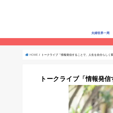
夫婦世界一周
世界一周準備
世界一周費用
旅行記
賢く旅する
HOME
トークライブ「情報発信することで、人生を自分らしく
トークライブ「情報発信