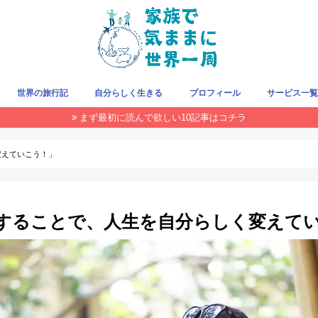
世界の旅行記
自分らしく生きる
プロフィール
サービス一
まず最初に読んで欲しい10記事はコチラ
旅をお得にする方法
クレジットカード
旅の持ち物
飛行機/LCC
国・地域で探す
THIS WEEK
変えていこう！」
することで、人生を自分らしく変えて