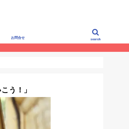
覧
お問合せ
search
いこう！」